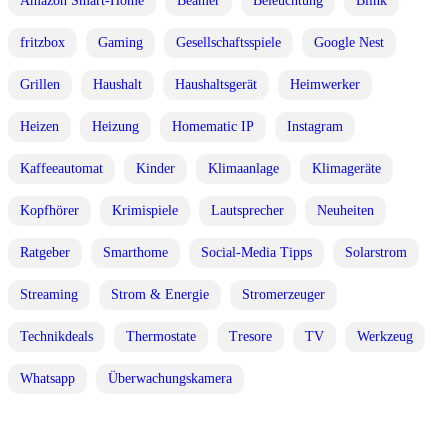
Amazon Smart-Home
Beamer
Beleuchtung
Blink
fritzbox
Gaming
Gesellschaftsspiele
Google Nest
Grillen
Haushalt
Haushaltsgerät
Heimwerker
Heizen
Heizung
Homematic IP
Instagram
Kaffeeautomat
Kinder
Klimaanlage
Klimageräte
Kopfhörer
Krimispiele
Lautsprecher
Neuheiten
Ratgeber
Smarthome
Social-Media Tipps
Solarstrom
Streaming
Strom & Energie
Stromerzeuger
Technikdeals
Thermostate
Tresore
TV
Werkzeug
Whatsapp
Überwachungskamera