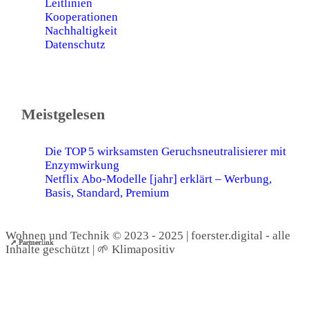
Leitlinien
Kooperationen
Nachhaltigkeit
Datenschutz
Meistgelesen
Die TOP 5 wirksamsten Geruchsneutralisierer mit
Enzymwirkung
Netflix Abo-Modelle [jahr] erklärt – Werbung,
Basis, Standard, Premium
Wohnen und Technik © 2023 - 2025 | foerster.digital - alle
➚ Partnerlink
➚ Partnerlink
➚ Partnerlink
➚ Partnerlink
➚ Partnerlink
➚ Partnerlink
Inhalte geschützt | 🌱 Klimapositiv