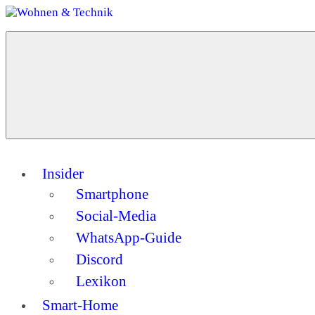
Zum
Inhalt
Menü
springen
Wohnen
Dein
&
Guide
Technik
für
ein
modernes
Zuhause
Insider
Smartphone
Social-Media
WhatsApp-Guide
Discord
Lexikon
Smart-Home