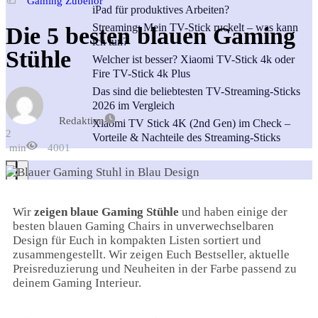
Gaming Zubehör
iPad für produktives Arbeiten?
Streaming: Mein TV-Stick ruckelt – was kann
Die 5 besten blauen Gaming
ich tun?
Stühle
Welcher ist besser? Xiaomi TV-Stick 4k oder
Fire TV-Stick 4k Plus
Das sind die beliebtesten TV-Streaming-Sticks
2026 im Vergleich
Redaktion
Xiaomi TV Stick 4K (2nd Gen) im Check –
2
Vorteile & Nachteile des Streaming-Sticks
min
4001
Wir
zeigen blaue Gaming Stühle
und haben einige der
besten blauen Gaming Chairs in unverwechselbaren
Design für Euch in kompakten Listen sortiert und
zusammengestellt. Wir zeigen Euch Bestseller, aktuelle
Preisreduzierung und Neuheiten in der Farbe passend zu
deinem Gaming Interieur.