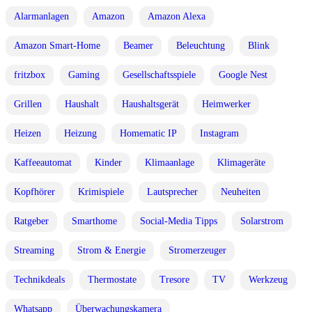
Alarmanlagen
Amazon
Amazon Alexa
Amazon Smart-Home
Beamer
Beleuchtung
Blink
fritzbox
Gaming
Gesellschaftsspiele
Google Nest
Grillen
Haushalt
Haushaltsgerät
Heimwerker
Heizen
Heizung
Homematic IP
Instagram
Kaffeeautomat
Kinder
Klimaanlage
Klimageräte
Kopfhörer
Krimispiele
Lautsprecher
Neuheiten
Ratgeber
Smarthome
Social-Media Tipps
Solarstrom
Streaming
Strom & Energie
Stromerzeuger
Technikdeals
Thermostate
Tresore
TV
Werkzeug
Whatsapp
Überwachungskamera