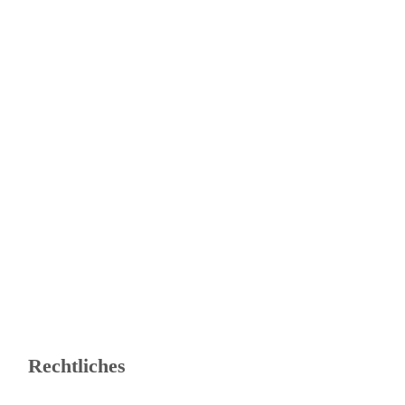
Kampf gegen das Spiessertum – das beste
Partyspiel im Test
Rechtliches