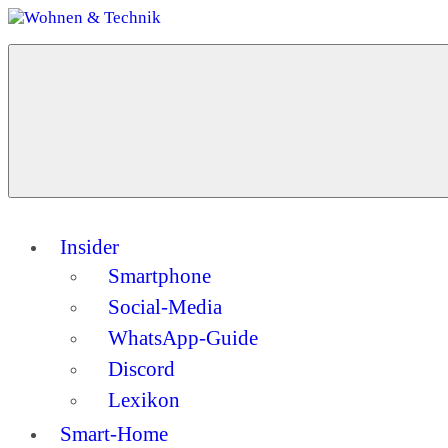
Zum
Inhalt
Menü
springen
Wohnen
Dein
&
Guide
Technik
für
ein
modernes
Zuhause
Insider
Smartphone
Social-Media
WhatsApp-Guide
Discord
Lexikon
Smart-Home