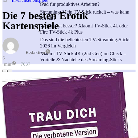
Erwachsenenspiele
iPad für produktives Arbeiten?
Streaming: Mein TV-Stick ruckelt – was kann
Die 7 besten Erotik
ich tun?
Kartenspiele
Welcher ist besser? Xiaomi TV-Stick 4k oder
Fire TV-Stick 4k Plus
Das sind die beliebtesten TV-Streaming-Sticks
2026 im Vergleich
Redaktion
Xiaomi TV Stick 4K (2nd Gen) im Check –
6
Vorteile & Nachteile des Streaming-Sticks
min
7037