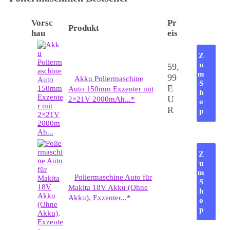
Vorsc
Pr
Produkt
hau
eis
Z
u
59,
m
99
Akku Poliermaschine
S
E
Auto 150mm Exzenter mit
h
U
2×21V 2000mAh...*
o
R
p
Z
u
m
Poliermaschine Auto für
S
Makita 18V Akku (Ohne
h
Akku), Exzenter...*
o
p