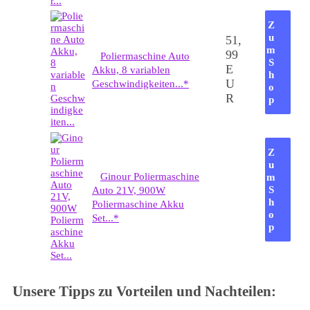
Z
u
51,
m
99
Poliermaschine Auto
S
E
Akku, 8 variablen
h
U
Geschwindigkeiten...*
o
R
p
Z
u
Ginour Poliermaschine
m
S
Auto 21V, 900W
h
Poliermaschine Akku
o
Set...*
p
Unsere Tipps zu Vorteilen und Nachteilen: