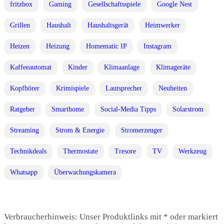
fritzbox
Gaming
Gesellschaftsspiele
Google Nest
Grillen
Haushalt
Haushaltsgerät
Heimwerker
Heizen
Heizung
Homematic IP
Instagram
Kaffeeautomat
Kinder
Klimaanlage
Klimageräte
Kopfhörer
Krimispiele
Lautsprecher
Neuheiten
Ratgeber
Smarthome
Social-Media Tipps
Solarstrom
Streaming
Strom & Energie
Stromerzeuger
Technikdeals
Thermostate
Tresore
TV
Werkzeug
Whatsapp
Überwachungskamera
Verbraucherhinweis: Unser Produktlinks mit * oder markiert