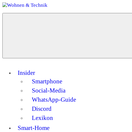
Zum
Inhalt
Menü
springen
Wohnen
Dein
&
Guide
Technik
für
ein
modernes
Zuhause
Insider
Smartphone
Social-Media
WhatsApp-Guide
Discord
Lexikon
Smart-Home