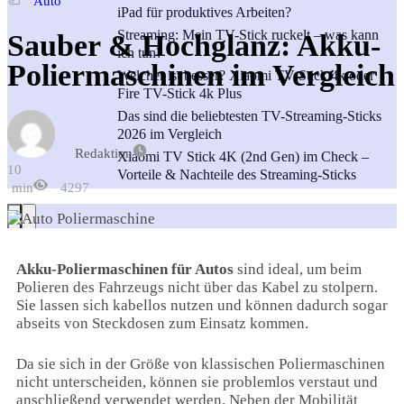
Auto
iPad für produktives Arbeiten?
Streaming: Mein TV-Stick ruckelt – was kann
Sauber & Hochglanz: Akku-
ich tun?
Poliermaschinen im Vergleich
Welcher ist besser? Xiaomi TV-Stick 4k oder
Fire TV-Stick 4k Plus
Das sind die beliebtesten TV-Streaming-Sticks
2026 im Vergleich
Redaktion
Xiaomi TV Stick 4K (2nd Gen) im Check –
10
Vorteile & Nachteile des Streaming-Sticks
min
4297
Akku-Poliermaschinen für Autos
sind ideal, um beim
Polieren des Fahrzeugs nicht über das Kabel zu stolpern.
Sie lassen sich kabellos nutzen und können dadurch sogar
abseits von Steckdosen zum Einsatz kommen.
Da sie sich in der Größe von klassischen Poliermaschinen
nicht unterscheiden, können sie problemlos verstaut und
anschließend verwendet werden. Neben der Mobilität