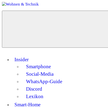
Zum
Inhalt
Menü
springen
Wohnen
Dein
&
Guide
Technik
für
ein
modernes
Zuhause
Insider
Smartphone
Social-Media
WhatsApp-Guide
Discord
Lexikon
Smart-Home