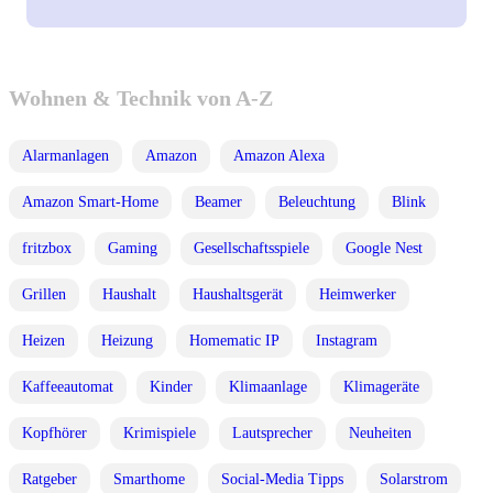
Wohnen & Technik von A-Z
Alarmanlagen
Amazon
Amazon Alexa
Amazon Smart-Home
Beamer
Beleuchtung
Blink
fritzbox
Gaming
Gesellschaftsspiele
Google Nest
Grillen
Haushalt
Haushaltsgerät
Heimwerker
Heizen
Heizung
Homematic IP
Instagram
Kaffeeautomat
Kinder
Klimaanlage
Klimageräte
Kopfhörer
Krimispiele
Lautsprecher
Neuheiten
Ratgeber
Smarthome
Social-Media Tipps
Solarstrom