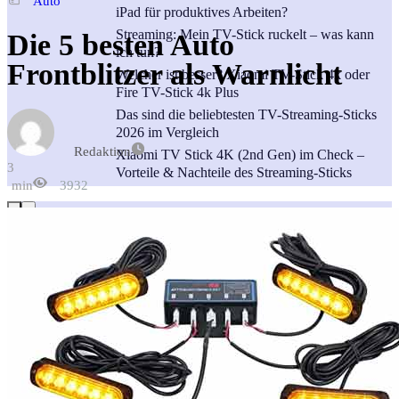
Auto
iPad für produktives Arbeiten?
Streaming: Mein TV-Stick ruckelt – was kann
Die 5 besten Auto
ich tun?
Frontblitzer als Warnlicht
Welcher ist besser? Xiaomi TV-Stick 4k oder
Fire TV-Stick 4k Plus
Das sind die beliebtesten TV-Streaming-Sticks
2026 im Vergleich
Redaktion
Xiaomi TV Stick 4K (2nd Gen) im Check –
3
Vorteile & Nachteile des Streaming-Sticks
min
3932