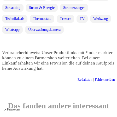
Streaming
Strom & Energie
Stromerzeuger
Technikdeals
Thermostate
Tresore
TV
Werkzeug
Whatsapp
Überwachungskamera
Verbraucherhinweis: Unser Produktlinks mit * oder markiert
können zu einem Partnershop weiterleiten. Bei einem
Einkauf erhalten wir eine Provision die auf deinen Kaufpreis
keine Auswirkung hat.
Redaktion
|
Fehler melden
Das fanden andere interessant
➚ Partnerlink
➚ Partnerlink
➚ Partnerlink
➚ Partnerlink
➚ Partnerlink