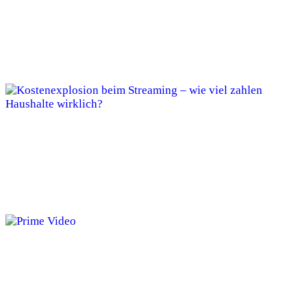
Welche waipu.tv Alternativen lohnen sich
wirklich?
Kostenexplosion beim Streaming – wie viel
zahlen Haushalte wirklich?
Amazon Prime verdrängt Netflix in
Deutschland