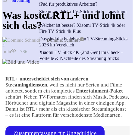
Streaming
iPad für produktives Arbeiten?
Streaming: Mein TV-Stick ruckelt – was kann
Was kostet RTL+ und lohnt
ich tun?
sich das?
Welcher ist besser? Xiaomi TV-Stick 4k oder
Fire TV-Stick 4k Plus
Das sind die beliebtesten TV-Streaming-Sticks
Dominic Schmidt
2026 im Vergleich
4
min
786
Xiaomi TV Stick 4K (2nd Gen) im Check –
Vorteile & Nachteile des Streaming-Sticks
RTL+ unterscheidet sich von anderen
Streamingdiensten
, weil es nicht nur Serien und Filme
anbietet, sondern ein komplettes
Entertainment-Paket
schnürt. Neben TV-Formaten finden sich Musik, Podcasts,
Hörbücher und digitale Magazine in einer einzigen App.
Damit ist RTL+ mehr als ein klassischer Streamingdienst
– es ist eine Plattform für verschiedenste Medienarten.
Zusammenfassung für Ungeduldige