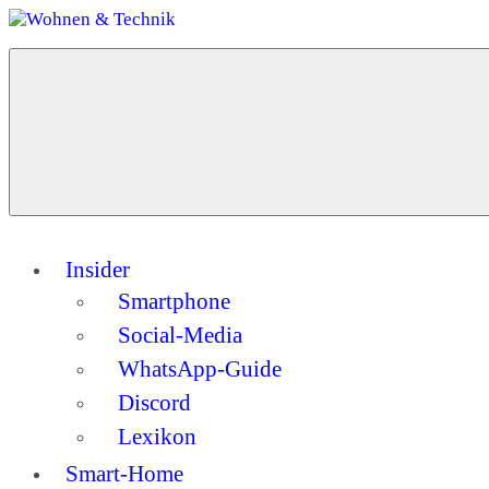
Zum
Inhalt
Menü
springen
Wohnen
Dein
&
Guide
Technik
für
ein
modernes
Zuhause
Insider
Smartphone
Social-Media
WhatsApp-Guide
Discord
Lexikon
Smart-Home