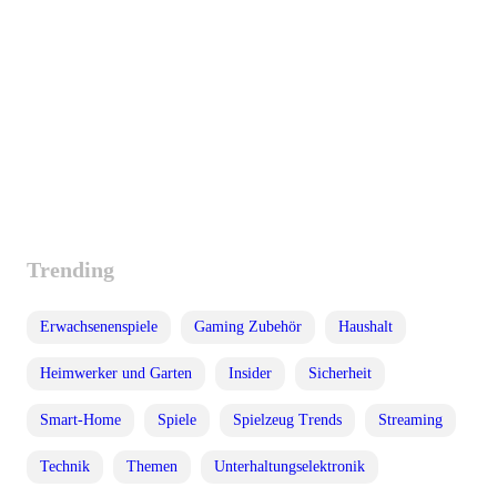
Trending
Erwachsenenspiele
Gaming Zubehör
Haushalt
Heimwerker und Garten
Insider
Sicherheit
Smart-Home
Spiele
Spielzeug Trends
Streaming
Technik
Themen
Unterhaltungselektronik